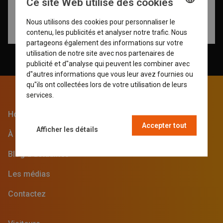
Ce site Web utilise des cookies
Nous utilisons des cookies pour personnaliser le
ENGLISH
contenu, les publicités et analyser notre trafic. Nous
GERMAN
partageons également des informations sur votre
utilisation de notre site avec nos partenaires de
DUTCH
publicité et d"analyse qui peuvent les combiner avec
d"autres informations que vous leur avez fournies ou
FRENCH
qu"ils ont collectées lors de votre utilisation de leurs
services.
En savoir plus
Home
Accepter tout
Afficher les détails
À propos de SVG
Blog d'actualités
Les médias
Contactez