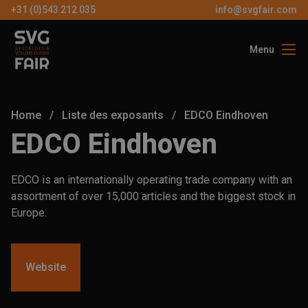
+31 (0)543 212 035
info@svgfair.com
Menu
À propos de 
Visiteurs
Home
/
Liste des exposants
/
EDCO Eindhoven
Exposants
EDCO Eindhoven
Partenaires
EDCO is an internationally operating trade company with an
Contactez
assortment of over 15,000 articles and the biggest stock in
Europe.
FR
Website
BILLETS
GRATUIT