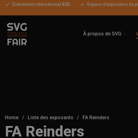
Événement international B2B
Espace d'exposition de p
À propos de SVG
Home
/
Liste des exposants
/
FA Reinders
FA Reinders