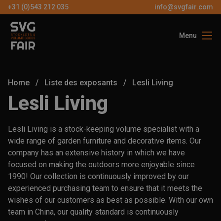
+31 (0)543 212 035
info@svgfair.com
Menu
À propos de 
Visiteurs
Home
/
Liste des exposants
/
Lesli Living
Exposants
Lesli Living
Partenaires
Lesli Living is a stock-keeping volume specialist with a
Contactez
wide range of garden furniture and decorative items. Our
company has an extensive history in which we have
focused on making the outdoors more enjoyable since
FR
1990! Our collection is continuously improved by our
experienced purchasing team to ensure that it meets the
BILLETS
wishes of our customers as best as possible. With our own
GRATUIT
team in China, our quality standard is continuously