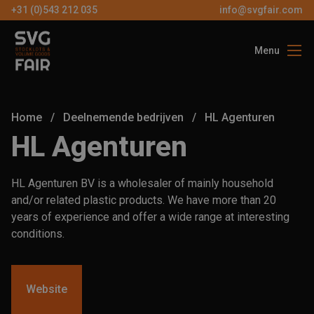
+31 (0)543 212 035
info@svgfair.com
Menu
Over ons
Bezoekers
Home
/
Deelnemende bedrijven
/
HL Agenturen
Exposanten
HL Agenturen
Partners
HL Agenturen BV is a wholesaler of mainly household
Contact
and/or related plastic products. We have more than 20
years of experience and offer a wide range at interesting
conditions.
NL
GRATIS
Website
TICKETS