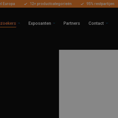
el Europa
12+ productcategorieën
95% restpartijen
zoekers
Exposanten
Partners
Contact