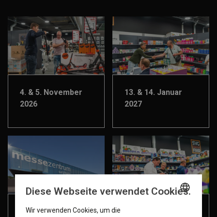
4. & 5. November
13. & 14. Januar
2026
2027
Diese Webseite verwendet Cookies.
Wir verwenden Cookies, um die
14. & 15. April 2027
2. & 3. Juni 2027
ENGLISH