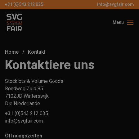
+31 (0)543 212 035
info@svgfair.com
Menu
Über uns
Besucher
Home
/
Kontakt
vAussteller
Kontaktiere uns
Partners
Stocklots & Volume Goods
Kontakt
Rondweg Zuid 85
7102JD Winterswijk
Die Niederlande
DE
+31 (0)543 212 035
info@svgfair.com
KOSTEN
TICKE
Öffnungszeiten