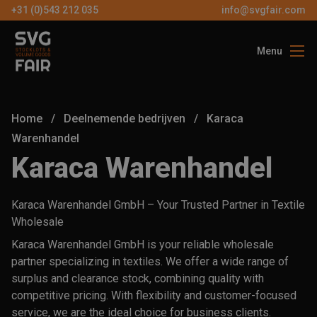
+31 (0)543 212 035
info@svgfair.com
Menu
Over ons
Bezoekers
Home
/
Deelnemende bedrijven
/
Karaca
Exposanten
Warenhandel
Karaca Warenhandel
Partners
Contact
Karaca Warenhandel GmbH – Your Trusted Partner in Textile
Wholesale
Karaca Warenhandel GmbH is your reliable wholesale
NL
partner specializing in textiles. We offer a wide range of
surplus and clearance stock, combining quality with
GRATIS
competitive pricing. With flexibility and customer-focused
TICKETS
service, we are the ideal choice for business clients.