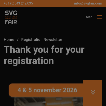
+31 (0)543 212 035
info@svgfair.com
Menu
Over ons
Bezoekers
Home
/
Registration Newsletter
Exposanten
Thank you for your
Partners
registration
Contact
NL
GRATIS
TICKETS