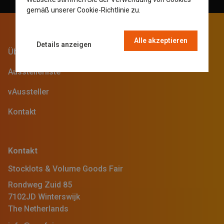
DUTCH
gemäß unserer Cookie-Richtlinie zu.
Read more
FRENCH
Alle akzeptieren
Details anzeigen
Über uns
Ausstellerliste
vAussteller
Kontakt
Kontakt
Stocklots & Volume Goods Fair
Rondweg Zuid 85
7102JD Winterswijk
The Netherlands