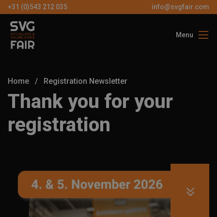
+31 (0)543 212 035
info@svgfair.com
Menu
Über uns
Besucher
Home
/
Registration Newsletter
vAussteller
Thank you for your
Partners
registration
Kontakt
DE
KOSTEN
TICKE