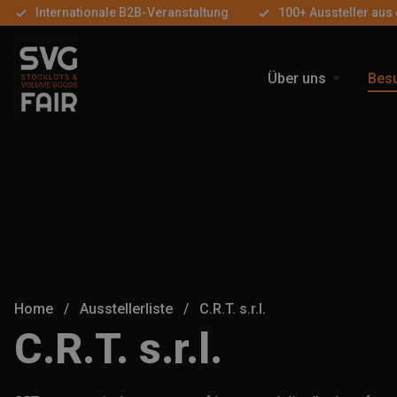
Internationale B2B-Veranstaltung
100+ Aussteller aus
Über uns
Bes
Home
/
Ausstellerliste
/
C.R.T. s.r.l.
C.R.T. s.r.l.