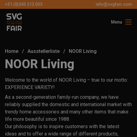
+31 (0)543 212 035
info@svgfair.com
Menu
Über uns
Besucher
Home
/
Ausstellerliste
/
NOOR Living
Aussteller
NOOR Living
Partners
Welcome to the world of NOOR Living – true to our motto:
Kontakt
EXPERIENCE VARIETY!
As a second-generation family-run company, we have
reliably supplied the domestic and international market with
DE
trendy home accessories and many other items that make
life more beautiful since 1988.
KOSTEN
Our philosophy is to inspire customers with the latest
TICKE
ideas and to offer a wide range of different products,