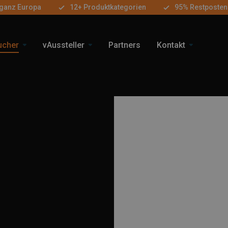
 ganz Europa
12+ Produktkategorien
95% Restposten
ucher
vAussteller
Partners
Kontakt