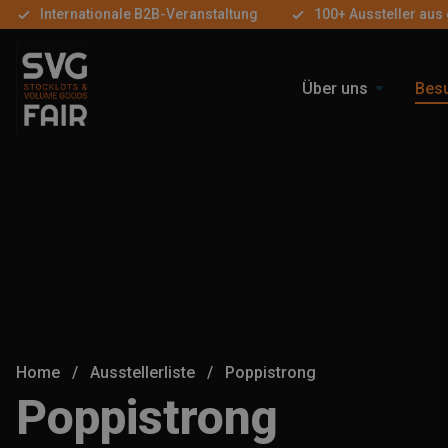
Internationale B2B-Veranstaltung
100+ Aussteller aus
Über uns
Bes
Home
/
Ausstellerliste
/
Poppistrong
Poppistrong