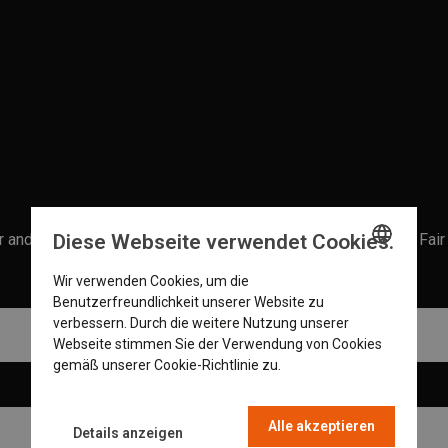
Diese Webseite verwendet Cookies.
r and stay informed of the latest Stocklots & Volume Goods Fair
Wir verwenden Cookies, um die
ENGLISH
Last Name *
Benutzerfreundlichkeit unserer Website zu
GERMAN
verbessern. Durch die weitere Nutzung unserer
Webseite stimmen Sie der Verwendung von Cookies
DUTCH
gemäß unserer Cookie-Richtlinie zu.
Read more
Email Address *
FRENCH
Alle akzeptieren
Details anzeigen