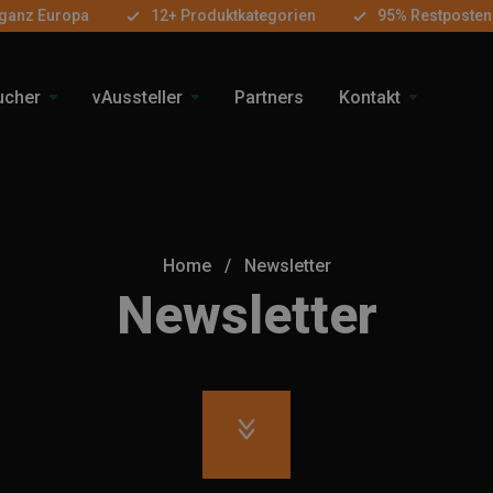
 ganz Europa
12+ Produktkategorien
95% Restposten
ucher
vAussteller
Partners
Kontakt
Home
/
Newsletter
Newsletter