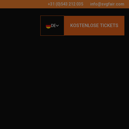
+31 (0)543 212 035
info@svgfair.com
KOSTENLOSE TICKETS
DE